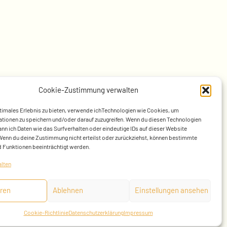
Cookie-Zustimmung verwalten
timales Erlebnis zu bieten, verwende ichTechnologien wie Cookies, um
tionen zu speichern und/oder darauf zuzugreifen. Wenn du diesen Technologien
nn ich Daten wie das Surfverhalten oder eindeutige IDs auf dieser Website
Wenn du deine Zustimmung nicht erteilst oder zurückziehst, können bestimmte
 Funktionen beeinträchtigt werden.
alten
ren
Ablehnen
Einstellungen ansehen
ien
Cookie-Richtlinie
Datenschutzerklärung
Impressum