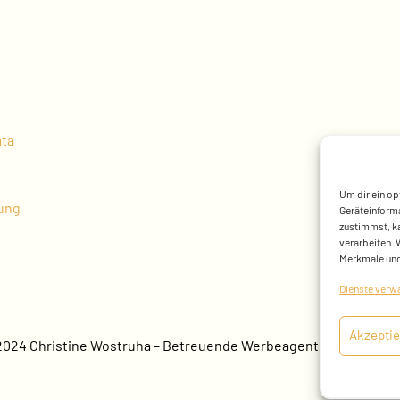
ata
Um dir ein op
sung
Geräteinforma
zustimmst, ka
verarbeiten. 
Merkmale und
Dienste verw
Akzeptie
024 Christine Wostruha – Betreuende Werbeagentur:
fokusmed