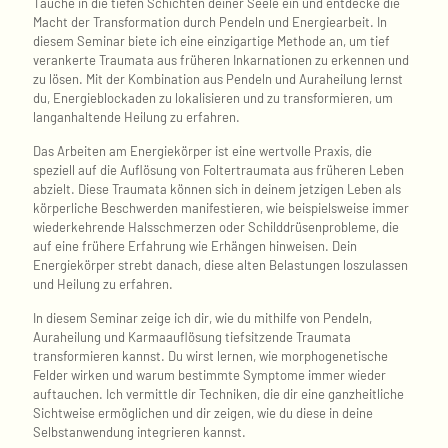
Tauche in die tiefen Schichten deiner Seele ein und entdecke die
Macht der Transformation durch Pendeln und Energiearbeit. In
diesem Seminar biete ich eine einzigartige Methode an, um tief
verankerte Traumata aus früheren Inkarnationen zu erkennen und
zu lösen. Mit der Kombination aus Pendeln und Auraheilung lernst
du, Energieblockaden zu lokalisieren und zu transformieren, um
langanhaltende Heilung zu erfahren.
Das Arbeiten am Energiekörper ist eine wertvolle Praxis, die
speziell auf die Auflösung von Foltertraumata aus früheren Leben
abzielt. Diese Traumata können sich in deinem jetzigen Leben als
körperliche Beschwerden manifestieren, wie beispielsweise immer
wiederkehrende Halsschmerzen oder Schilddrüsenprobleme, die
auf eine frühere Erfahrung wie Erhängen hinweisen. Dein
Energiekörper strebt danach, diese alten Belastungen loszulassen
und Heilung zu erfahren.
In diesem Seminar zeige ich dir, wie du mithilfe von Pendeln,
Auraheilung und Karmaauflösung tiefsitzende Traumata
transformieren kannst. Du wirst lernen, wie morphogenetische
Felder wirken und warum bestimmte Symptome immer wieder
auftauchen. Ich vermittle dir Techniken, die dir eine ganzheitliche
Sichtweise ermöglichen und dir zeigen, wie du diese in deine
Selbstanwendung integrieren kannst.