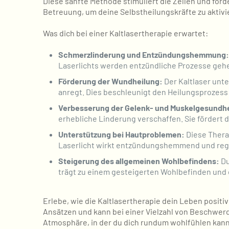
Diese sanfte Methode stimuliert die Zellen und förde
Betreuung, um deine Selbstheilungskräfte zu aktivi
Was dich bei einer Kaltlasertherapie erwartet:
Schmerzlinderung und Entzündungshemmung:
Laserlichts werden entzündliche Prozesse ge
Förderung der Wundheilung:
Der Kaltlaser unt
anregt. Dies beschleunigt den Heilungsprozess
Verbesserung der Gelenk- und Muskelgesundhe
erhebliche Linderung verschaffen. Sie fördert 
Unterstützung bei Hautproblemen:
Diese Thera
Laserlicht wirkt entzündungshemmend und rege
Steigerung des allgemeinen Wohlbefindens:
Du
trägt zu einem gesteigerten Wohlbefinden und 
Erlebe, wie die Kaltlasertherapie dein Leben posit
Ansätzen und kann bei einer Vielzahl von Beschwer
Atmosphäre, in der du dich rundum wohlfühlen kann