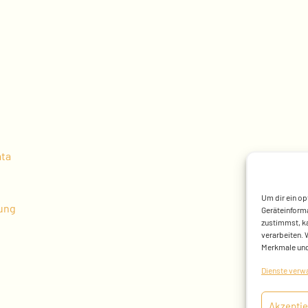
ata
Um dir ein op
sung
Geräteinforma
zustimmst, ka
verarbeiten. 
Merkmale und
Dienste verw
Akzeptie