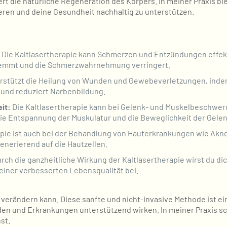
rt die natürliche Regeneration des Körpers. In meiner Praxis biet
eren und deine Gesundheit nachhaltig zu unterstützen.
Die Kaltlasertherapie kann Schmerzen und Entzündungen effekt
hemmt und die Schmerzwahrnehmung verringert.
erstützt die Heilung von Wunden und Gewebeverletzungen, indem
 und reduziert Narbenbildung.
it:
Die Kaltlasertherapie kann bei Gelenk- und Muskelbeschwerd
die Entspannung der Muskulatur und die Beweglichkeit der Gele
pie ist auch bei der Behandlung von Hauterkrankungen wie Akne,
nerierend auf die Hautzellen.
rch die ganzheitliche Wirkung der Kaltlasertherapie wirst du di
einer verbesserten Lebensqualität bei.
iv verändern kann. Diese sanfte und nicht-invasive Methode ist 
den und Erkrankungen unterstützend wirken. In meiner Praxis sc
st.