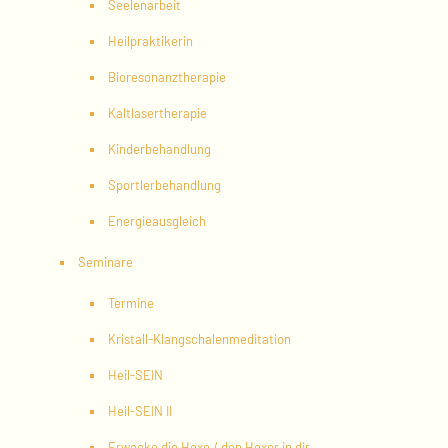
Seelenarbeit
Heilpraktikerin
Bioresonanztherapie
Kaltlasertherapie
Kinderbehandlung
Sportlerbehandlung
Energieausgleich
Seminare
Termine
Kristall-Klangschalenmeditation
Heil-SEIN
Heil-SEIN II
Erwecke die Hexe / den Hexer in dir