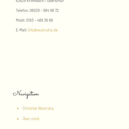
63829 Krombach / Oberschur
Telefon:
06029 – 984 98 72
Mobil:
0163 – 489 36 88
E-Mail:
info@wostruha.de
Navigation
Christine Wostruha
Über mich